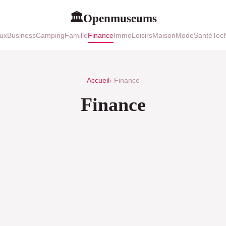
Openmuseums
🏛
ux
Business
Camping
Famille
Finance
Immo
Loisirs
Maison
Mode
Santé
Tec
Accueil
› Finance
Finance